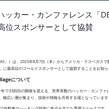
ハッカー・カンファレンス「DEF 
ge」に最高位スポンサーとして協賛
IAS
」）は、
2025
年
8
月
7
日（木）からアメリカ・ラスベガスで
」に最高位のゴールドスポンサーとして協賛することをお知ら
illageについて
り、今年で33回目の開催を迎える、世界有数のハッカー・カンフ
、幅広い層が集まり、技術や情報を共有する場となっています
は、DEF CON内で自動車のハッキング技術に焦点を当てた専用スペー