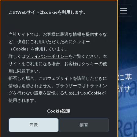
このWebサイトはcookieを利用します。
セキュリティ仕様策
当社サイトでは、お客様に最適な情報を提供するな
ど、快適にご利用いただくためにクッキー
（Cookie）を使用しています。
定・分析
詳しくは
プライバシーポリシー
をご覧ください。本
サイトをご利用になる場合、お客様はクッキーの使
用に同意下さい。
自動車セキュリティの豊富な実績に基
拒否した場合、このウェブサイトを訪問したときに
情報は追跡されません。ブラウザーではトラッキン
づく独自の観点での仕様策定・分析サ
グを行わない設定を記憶するために1つのCookieが
ービス
使用されます。
Cookie設定
同意
拒否