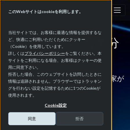
このWebサイトはcookieを利用します。
当社サイトでは、お客様に最適な情報を提供するな
車両・車載ECU脅威分
ど、快適にご利用いただくためにクッキー
（Cookie）を使用しています。
詳しくは
プライバシーポリシー
をご覧ください。本
析
サイトをご利用になる場合、お客様はクッキーの使
用に同意下さい。
拒否した場合、このウェブサイトを訪問したときに
自動車の攻撃手法を熟知した専門家が
情報は追跡されません。ブラウザーではトラッキン
提供する脅威分析サービス
グを行わない設定を記憶するために1つのCookieが
使用されます。
Cookie設定
同意
拒否