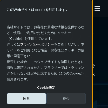
このWebサイトはcookieを利用します。
当社サイトでは、お客様に最適な情報を提供するな
自動車セキュリティ
ど、快適にご利用いただくためにクッキー
（Cookie）を使用しています。
詳しくは
プライバシーポリシー
をご覧ください。本
教育・訓練
サイトをご利用になる場合、お客様はクッキーの使
用に同意下さい。
拒否した場合、このウェブサイトを訪問したときに
自動車セキュリティの知識・スキ
情報は追跡されません。ブラウザーではトラッキン
ルを体系的に習得できるサービス
グを行わない設定を記憶するために1つのCookieが
使用されます。
Cookie設定
同意
拒否